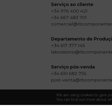
Serviço ao cliente
:
+34 976 400 421
+34 667 483 701
comercial@rbcomponente
Departamento de Produç
+34 617 377 145
laboratorio@rbcomponent
Serviço pós-venda
:
+34 610 682 755
post-venta@rbcomponent
We are using cookies to give yo
You can find out more about wh