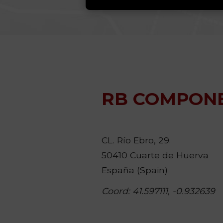
RB COMPON
CL. Río Ebro, 29.
50410 Cuarte de Huerva
España (Spain)
Coord: 41.597111, -0.932639