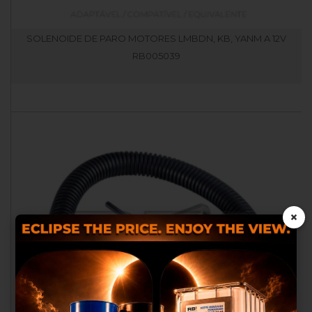
SOLENOIDE DE PARO MOTORES LMBDN, KB, YANM A 12V
RB005039
×
Utilizamos cookies próprias e
de terceiros para proporcionar-