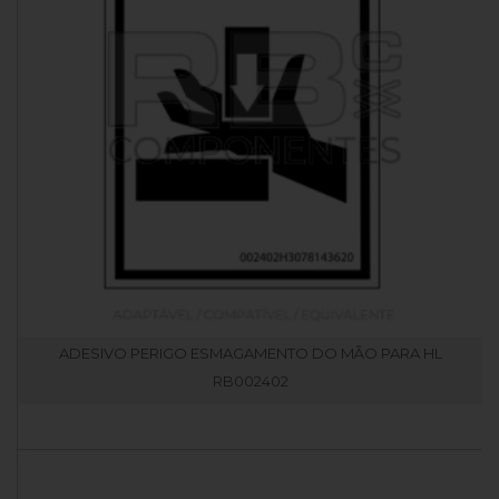
ADESIVO PERIGO ESMAGAMENTO DO MÃO PARA HL
RB002402