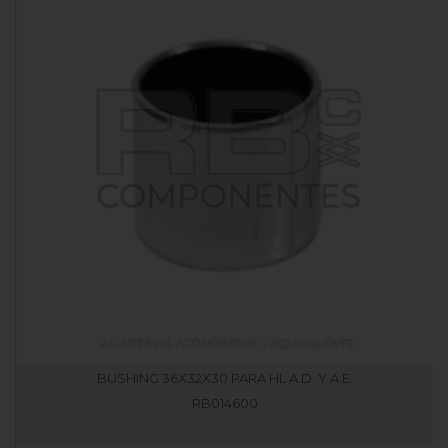
BUSHING 36X32X30 PARA HL A.D. Y A.E.
RB014600