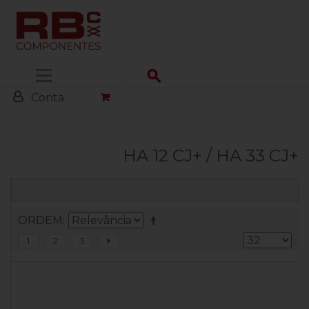
Menu
Conta
HA 12 CJ+ / HA 33 CJ+
FILTROS
ORDEM
1
2
3