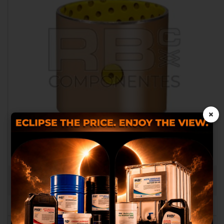
×
Utilizamos cookies próprias e
BUSHING 44X40X40 PARA HL A.D. Y A.E.
de terceiros para proporcionar-
lhes uma melhor experiência
RB014602
de compra, realizar um análise
estatístico que nos servem para
melhorar os nossos serviços e
possamos oferecer-lhes