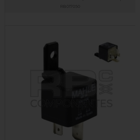
RB017050