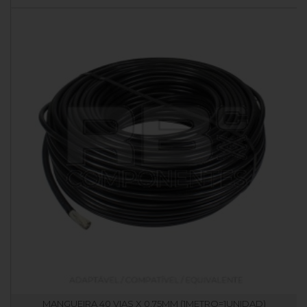
MANGUEIRA 40 VIAS X 0.75MM (1METRO=1UNIDAD)