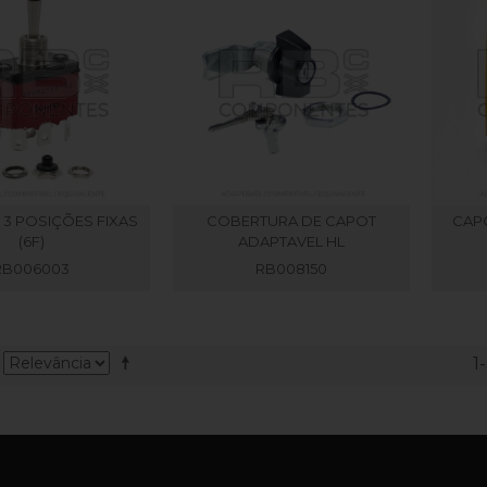
 3 POSIÇÕES FIXAS
COBERTURA DE CAPOT
CAPO
(6F)
ADAPTAVEL HL
RB006003
RB008150
1