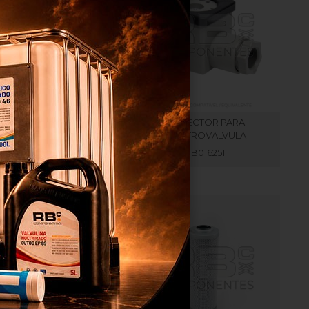
UELLE JOYS. HL (NO
CONECTOR PARA
CONDUCTOR)
ELECTROVALVULA
RB103001
RB016251
ma
os