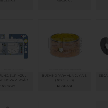
RB025003
RB020106
 FUNC. SUP. AZUL
BUSHING PARA HL A.D. Y A.E.
SEÇÃ
AD NOVA VERSÃO
(30X30X30)
RB002049
RB014601