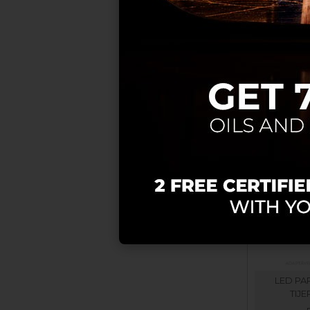
SOL. A
M
LED PA
TIJE