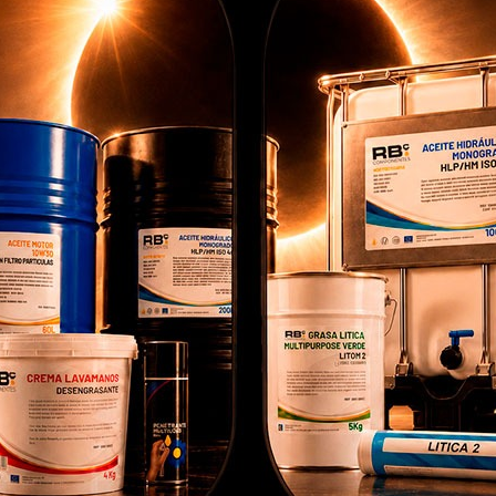
ARREIRA DE SUBST
HORÔMETRO 3 PATILLAS
F
LICO (ARTIC)
COMPATÍVEL COM CURT
024025.SUS
RB003010.SUS
lizamos cookies próprias e de terceiros para proporcionar-lhes u
hor experiência de compra, realizar um análise estatístico que n
vem para melhorar os nossos serviços e possamos oferecer-lhes
hores produtos em anúncios publicitários.
onfigurar cookies
Aceitar cookies