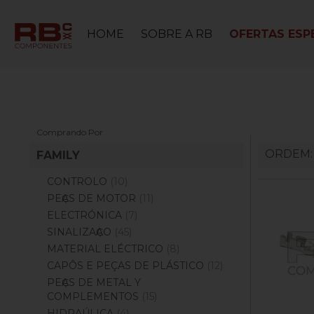
HOME
SOBRE A RB
OFERTAS ESPE
Comprando Por
ORDEM
FAMILY
CONTROLO
(10)
PEҪAS DE MOTOR
(11)
ELECTRÓNICA
(7)
SINALIZAҪAO
(45)
MATERIAL ELÉCTRICO
(8)
CAPÔS E PEÇAS DE PLÁSTICO
(12)
PEҪAS DE METAL Y
COMPLEMENTOS
(15)
HIDRAÚLICA
(4)