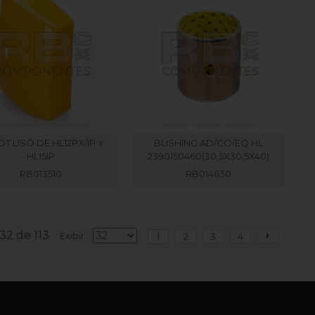
T LISO DE HL12PX/IP Y
BUSHING AD/CO/EQ HL
HL15IP
2390150460(30,5X30,5X40)
RB013510
RB014630
-32 de 113
Exibir
1
2
3
4