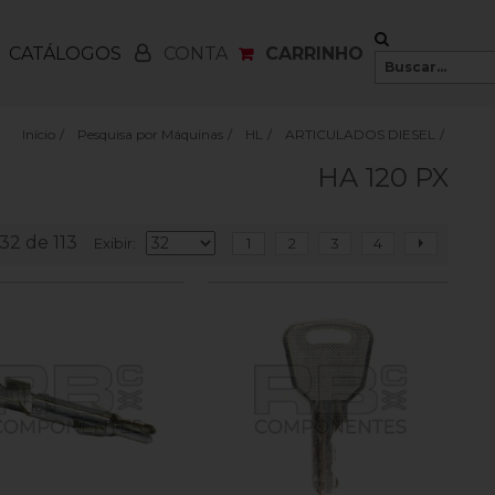
CATÁLOGOS
CARRINHO
CONTA
Início
/
Pesquisa por Máquinas
/
HL
/
ARTICULADOS DIESEL
/
HA 120 PX
-32 de 113
Exibir
1
2
3
4