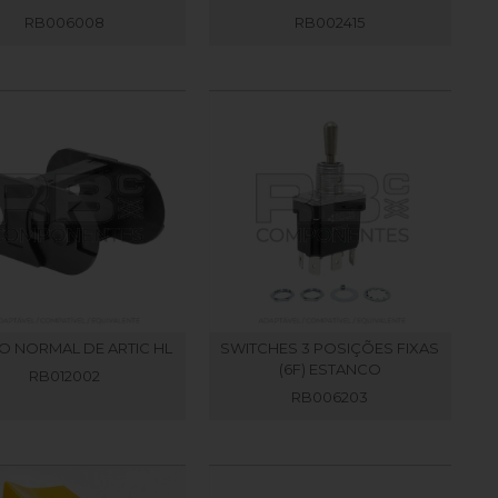
RB006008
RB002415
O NORMAL DE ARTIC HL
SWITCHES 3 POSIÇÕES FIXAS
(6F) ESTANCO
RB012002
RB006203