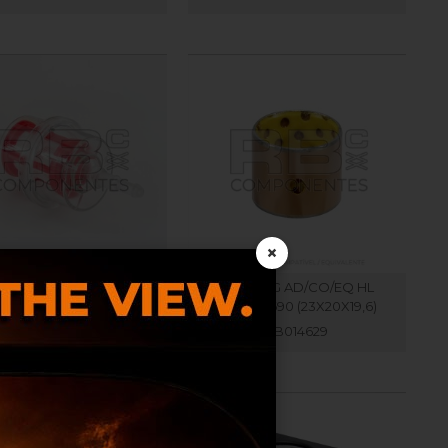
×
ILTRO DE COMBUSTIVEL
BUSHING AD/CO/EQ HL
DIAMM 08/06
2390150690 (23X20X19,6)
RB020105
RB014629