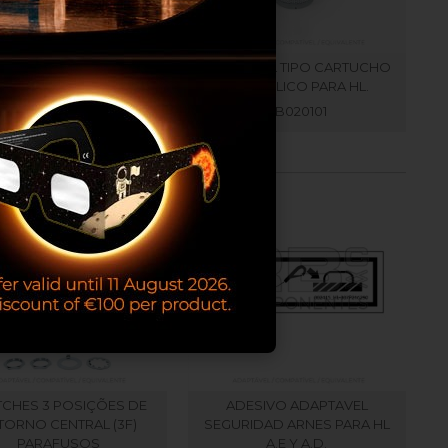
ING 44X40X40 PARA HL
FILTRO DEL TIPO CARTUCHO
A.D. Y A.E.
HIDRAÚLICO PARA HL.
RB014602
RB020101
TCHES 3 POSIÇÕES DE
ADESIVO ADAPTAVEL
TORNO CENTRAL (3F)
SEGURIDAD ARNES PARA HL
PARAFUSOS
A.E Y A.D.