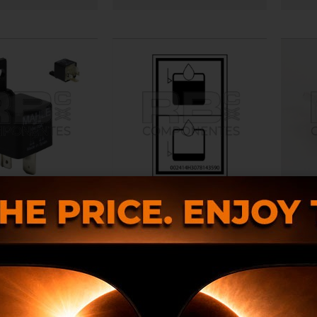
TILLAS N.O 12V 70A
ADESIVO NÍVEL DE ÓLEO SP E
PREF
INF H 120 PX
RB010035
RB002414