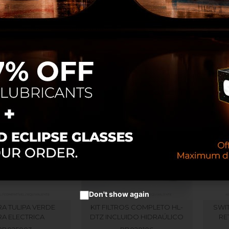
CELERAÇÃO 12 V
VALVULA PROPORCIONAL
BUSH
OTOR DTZ
AD/CO/EQ DNF
RB005008
RB060031
Don't show again
RA TULIPA VERDE
KIT FILTROS COMPLETO HL-
SWI
RA ELECTRICA
DTZ INCLUIDO HIDRAÚLICO
RE