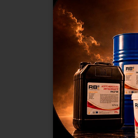
FIM DA C
META
RB
Uti
mel
ser
mel
C