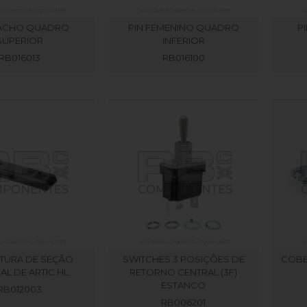
MACHO QUADRO
PIN FEMENINO QUADRO
P
SUPERIOR
INFERIOR
RB016013
RB016100
TURA DE SEÇÃO
SWITCHES 3 POSIÇÕES DE
COBE
L DE ARTIC HL
RETORNO CENTRAL (3F)
ESTANCO
RB012003
RB006201