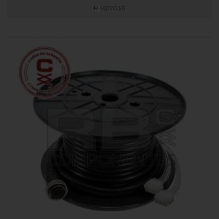
RB017038