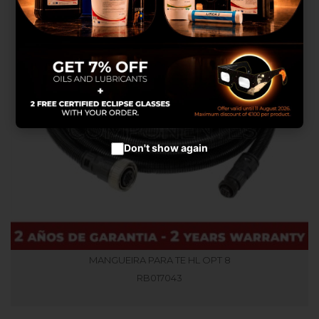
melhores produtos em
anúncios publicitários.
Configurar cookies
Aceitar cookies
Don't show again
MANGUEIRA PARA TE HL OPT 8
RB017043