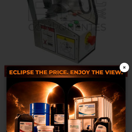
×
MANDO COMPLETO SIN SOBREPESO (OPTIMUNS Y
COMPACTS)
RB100004
Utilizamos cookies próprias e
de terceiros para proporcionar-
lhes uma melhor experiência
de compra, realizar um análise
estatístico que nos servem para
melhorar os nossos serviços e
possamos oferecer-lhes