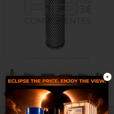
×
Ref RB: RB020125
Utilizamos cookies próprias e
de terceiros para proporcionar-
lhes uma melhor experiência
Registe-se para ver os preços.