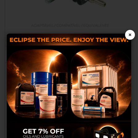
×
SOL. ACELERAÇÃO SUBST. 24 V MOTOR DTZ
RB005009
Utilizamos cookies próprias e
de terceiros para proporcionar-
lhes uma melhor experiência
de compra, realizar um análise
estatístico que nos servem para
melhorar os nossos serviços e
possamos oferecer-lhes
melhores produtos em
anúncios publicitários.
Configurar cookies
Aceitar cookies