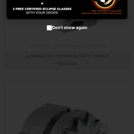
Don't show again
ALTERNADOR COMPATIVEL REF JL 70001417
RB050136