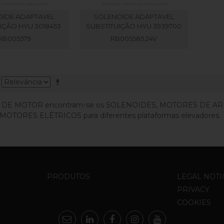
IDE ADAPTAVEL
SOLENOIDE ADAPTAVEL
IÇÃO HYU 3018453
SUBSTITUIÇÃO HYU 3939700
RB005579
RB005585.24V
 DE MOTOR encontram-se os SOLENOIDES, MOTORES DE 
MOTORES ELÉTRICOS para diferentes plataformas elevadores.
PRODUTOS
LEGAL NOTI
PRIVACY
COOKIES