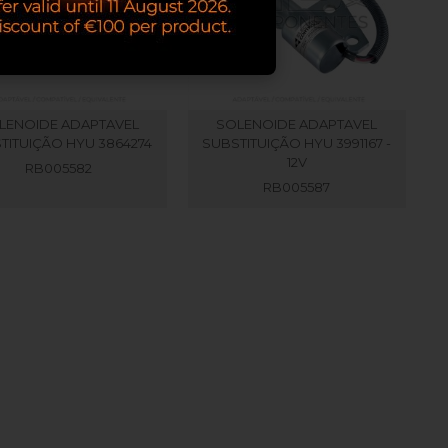
LENOIDE ADAPTAVEL
SOLENOIDE ADAPTAVEL
TITUIÇÃO HYU 3864274
SUBSTITUIÇÃO HYU 3991167 -
12V
RB005582
RB005587