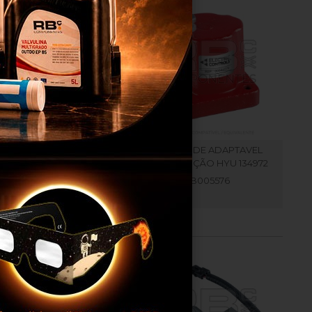
LENOIDE ADAPTAVEL
SOLENOIDE ADAPTAVEL
TITUIÇÃO HYU 3930233
SUBSTITUIÇÃO HYU 134972
RB005584
RB005576