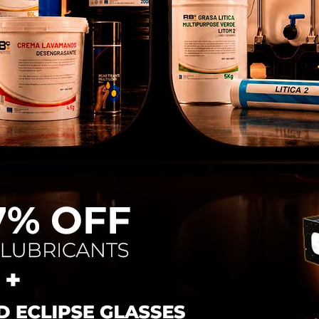
vem para melhorar os nossos serviços e possamos oferecer-lhes
hores produtos em anúncios publicitários.
onfigurar cookies
Aceitar cookies
IDE ADAPTAVEL
SOLENOIDE ADAPTAVEL
SO
IÇÃO HYU 3930234
SUBSTITUIÇÃO HYU 11N6-
SUBS
66030-24
005584.24V
RB005575