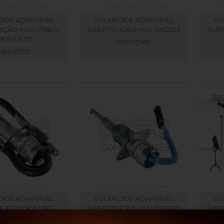
IDE ADAPTAVEL
SOLENOIDE ADAPTAVEL
SO
IÇÃO HYU 1756ES-
SUBSTITUIÇÃO HYU 3932529
SUBS
2E3ULB1S5
RB005585
RB005577
IDE ADAPTAVEL
SOLENOIDE ADAPTAVEL
SO
TUIÇÃO HYU 11E1-
SUBSTITUIÇÃO HYU 3928160
SUBS
60100-24
RB005583