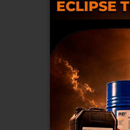
SOLENO
SUBSTITU
RB
Uti
mel