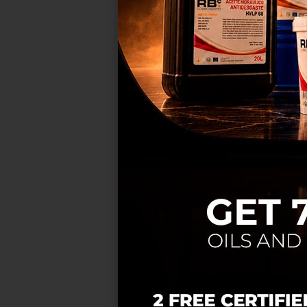
ser
mel
C
SOLENO
SUBSTITU
RB