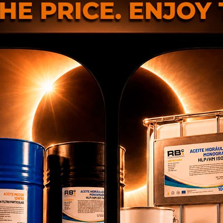
RB005574
IDE ADAPTAVEL
SOLENOIDE ADAPTAVEL
SO
IÇÃO HYU 3939019
SUBSTITUIÇÃO HYU 1756ES-
SUBS
24V
12E3ULB1S
005586.24V
RB005578
lizamos cookies próprias e de terceiros para proporcionar-lhes u
hor experiência de compra, realizar um análise estatístico que n