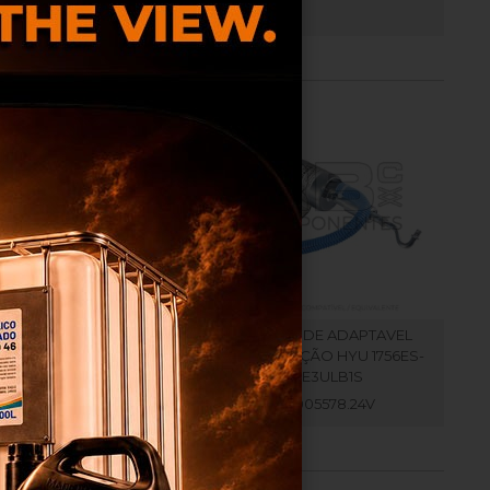
LENOIDE ADAPTAVEL
SOLENOIDE ADAPTAVEL
TITUIÇÃO HYU 3939018
SUBSTITUIÇÃO HYU 1756ES-
12V
24E3ULB1S
RB005586
RB005578.24V
ma
os