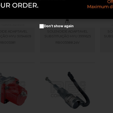
Don't show again
IDE ADAPTAVEL
SOLENOIDE ADAPTAVEL
SO
IÇÃO HYU 3054609
SUBSTITUIÇÃO HYU 3991625
SUBS
RB005581
RB005588.24V