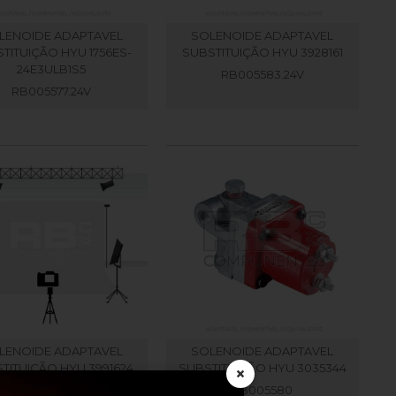
LENOIDE ADAPTAVEL
SOLENOIDE ADAPTAVEL
TITUIÇÃO HYU 1756ES-
SUBSTITUIÇÃO HYU 3928161
24E3ULB1S5
RB005583.24V
RB005577.24V
LENOIDE ADAPTAVEL
SOLENOIDE ADAPTAVEL
TITUIÇÃO HYU 3991624
SUBSTITUIÇÃO HYU 3035344
×
RB005588
RB005580