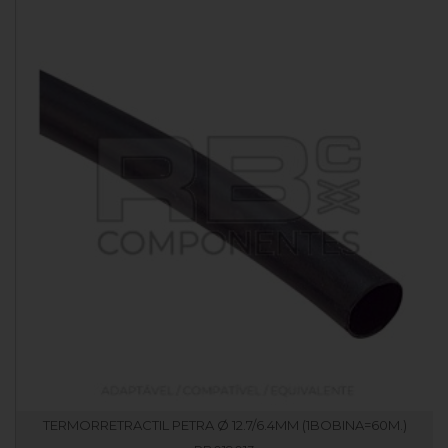
TERMORRETRACTIL PETRA Ø 12.7/6.4MM (1BOBINA=60M.)