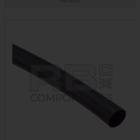
RB019013