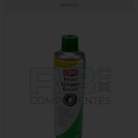
RB019501