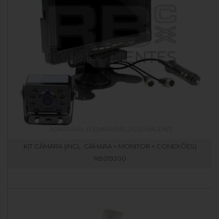
KIT CÂMARA (INCL. CÂMARA + MONITOR + CONEXÕES)
RB019300